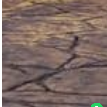
the world.
SITE MAP
Home
Properties
Services
About Us
Blog
Contact
CITIES
Cancún
Tulum
Playa del Carmen
Puerto Morelos
Puerto Aventuras
Akumal
Bacalar
CONTACT
bonjour@lagencemx.com
+52 56 3370 9470
©
2026
L'agence by Los Socios ·
All rights reserved
SEDETUS
AMPI