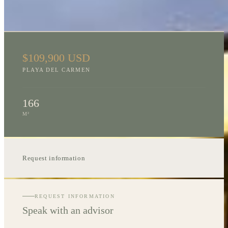
LOCATION
$109,900 USD
PLAYA DEL CARMEN
166
M²
Request information
REQUEST INFORMATION
Speak with an advisor