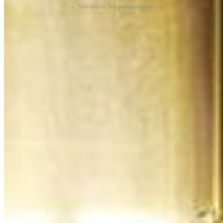
← Ver todas las propiedades
SIMILAR PROPERTIES
You may also like
Mayakoba Country Club
$138,600 USD
300 m²
Valenia
$108,500 USD
276 m²