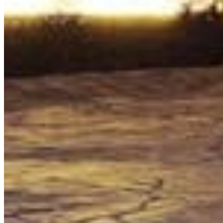
AWA Playacar Residences
$489 USD
3 bd · 2 ba · 191.55 m²
¿Buscas otra propiedad?
Explora el portfolio completo en la Riviera Maya
VER PROPIEDADES
Certified trilingual real estate agency in the Riviera
Maya. Over a decade advising investors from around