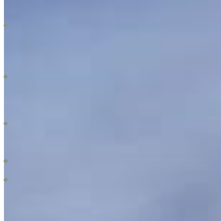
Dentro de esta comunidad planeada sustentable, se extiende sobre 409
hectáreas. Este concepto integral incluye un hospital, instituciones
educativas y un centro comercial. Todo está diseñado para satisfacer las
necesidades diarias de los residentes. Además, se contemplan un gran
parque metropolitano, áreas de entretenimiento y espacios dedicados al arte
y la cultura.
El desarrollo también incluye corredores biológicos, ciclovías y andadores
peatonales. Estos elementos fomentan un estilo de vida activo y saludable,
promoviendo la movilidad y el disfrute de la naturaleza. Por lo tanto, los
residentes pueden explorar el entorno a pie o en bicicleta. Todo esto
contribuye a crear una comunidad vibrante y sostenible.
En resumen, este desarrollo de lotes residenciales es una oportunidad
única. Ofrece un estilo de vida equilibrado, combinando lo mejor de la
vida urbana con la serenidad de la naturaleza. Con una variedad de
amenidades y una ubicación inmejorable, este proyecto se presenta como la
opción ideal para quienes buscan un hogar perfecto.
Si requieres una asesoría personalizada contáctanos, estaríamos encantados
poder formar parte de tu aventura! Somos L’agence by Los Socios,
agencia inmobiliaria enfocada en los beneficios de sus clientes.
(Precios de venta en pesos sujeto a cambio)