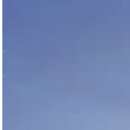
AMENITIES
Senderos Poniente Mayakoba – Preventa lotes residenciales en Playa del
Carmen
Senderos Poniente Mayakoba Playa del Carmen es un desarrollo de lotes
residenciales exclusivos se presenta como un espacio lleno de amenidades.
Su objetivo es ofrecerte una excelente calidad de vida y la oportunidad de
crear el hogar perfecto. Este proyecto busca lograr un balance ideal entre
las comodidades de la vida urbana y las bondades de la naturaleza. Para
ello, se preserva el 40% de la superficie para áreas verdes. Esto asegura
que los residentes disfruten de un entorno saludable y armónico.
Ubicado estratégicamente a la salida hacia Cancún, este desarrollo se
encuentra a pocos minutos de hermosas playas. Además, el centro de Playa
del Carmen está muy cerca, facilitando el acceso a una variedad de
servicios y entretenimiento. Esta ubicación privilegiada permite a los
residentes disfrutar de la tranquilidad de la naturaleza sin alejarse de la
vida urbana vibrante.