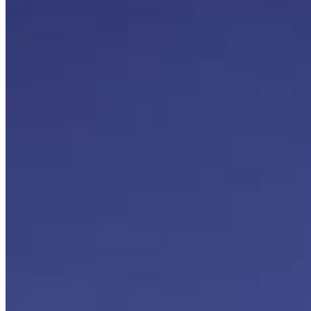
Mayakoba Playa del Carmen es un desarrollo de lotes 
residenciales exclusivos se presenta como un espacio lleno 
de amenidades. Su objetivo es ofrecerte una excelente 
calidad de vida y la oportunidad de crear el hogar perfecto. 
Este proyecto busca lograr un balance
GALLERY