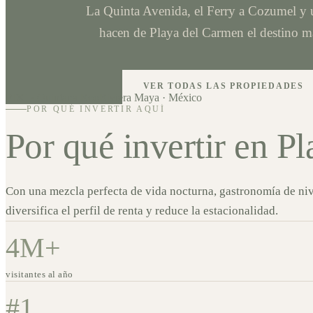
La Quinta Avenida, el Ferry a Cozumel y 
hacen de Playa del Carmen el destino m
VER TODAS LAS PROPIEDADES
PDC · Quintana Roo
Riviera Maya · México
POR QUÉ INVERTIR AQUÍ
Por qué invertir en P
Con una mezcla perfecta de vida nocturna, gastronomía de nive
diversifica el perfil de renta y reduce la estacionalidad.
4M+
visitantes al año
#1