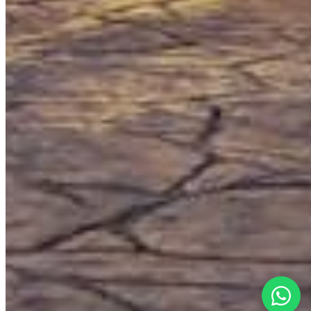
Accueil
Propriétés
Services
Qui sommes-nous
Blog
Contact
VILLES
Cancún
Tulum
Playa del Carmen
Puerto Morelos
Puerto Aventuras
Akumal
Bacalar
CONTACT
bonjour@lagencemx.com
+52 56 3370 9470
©
2026
L'agence by Los Socios ·
Tous droits réservés
SEDETUS
AMPI