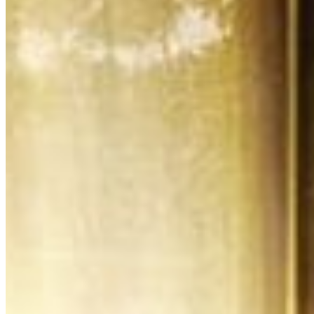
PROPRIÉTÉS SIMILAIRES
Découvrez aussi
Mayakoba Country Club
$138,600 USD
300 m² / 3229 ft²
Valenia
$108,500 USD
276 m² / 2971 ft²
AWA Playacar Residences