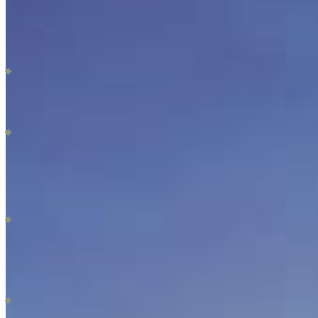
ÉQUIPEMENTS
Senderos Poniente Mayakoba – Preventa lotes residenciales en Playa del
Carmen
Senderos Poniente Mayakoba Playa del Carmen es un desarrollo de lotes
residenciales exclusivos se presenta como un espacio lleno de amenidades.
Su objetivo es ofrecerte una excelente calidad de vida y la oportunidad de
crear el hogar perfecto. Este proyecto busca lograr un balance ideal entre
las comodidades de la vida urbana y las bondades de la naturaleza. Para
ello, se preserva el 40% de la superficie para áreas verdes. Esto asegura
que los residentes disfruten de un entorno saludable y armónico.
Ubicado estratégicamente a la salida hacia Cancún, este desarrollo se
encuentra a pocos minutos de hermosas playas. Además, el centro de Playa
del Carmen está muy cerca, facilitando el acceso a una variedad de
servicios y entretenimiento. Esta ubicación privilegiada permite a los
residentes disfrutar de la tranquilidad de la naturaleza sin alejarse de la
vida urbana vibrante.
Dentro de esta comunidad planeada sustentable, se extiende sobre 409
hectáreas. Este concepto integral incluye un hospital, instituciones
educativas y un centro comercial. Todo está diseñado para satisfacer las
necesidades diarias de los residentes. Además, se contemplan un gran