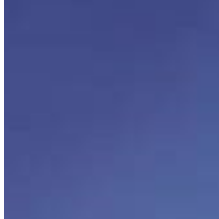
DESCRIPCIÓN
Senderos Poniente Mayakoba – Preventa lotes 
residenciales en Playa del Carmen Senderos 
Poniente Mayakoba Playa del Carmen es un 
desarrollo de lotes residenciales exclusivos se 
presenta como un espacio lleno de amenidades. 
Su objetivo es ofrecerte una excelente calidad de 
vida y la oportunidad de crear el hogar perfecto. 
Este proyecto busca lograr un balance