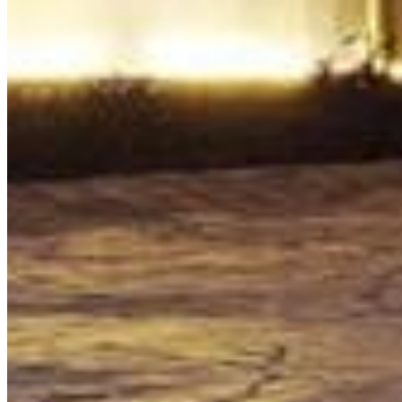
$489 USD
3 ch. · 2 sdb · 191.55 m² / 2062 ft²
¿Buscas otra propiedad?
Explora el portfolio completo en la Riviera Maya
VER PROPIEDADES
Agence immobilière trilingue certifiée sur la Riviera
Maya. Plus d'une décennie à accompagner des
investisseurs du monde entier.
PLAN DU SITE