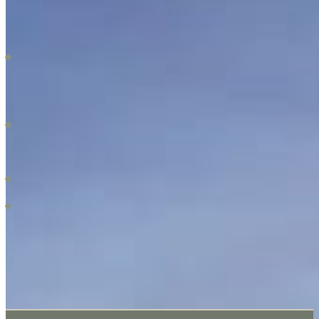
parque metropolitano, áreas de entretenimiento y espacios dedicados al arte
y la cultura.
El desarrollo también incluye corredores biológicos, ciclovías y andadores
peatonales. Estos elementos fomentan un estilo de vida activo y saludable,
promoviendo la movilidad y el disfrute de la naturaleza. Por lo tanto, los
residentes pueden explorar el entorno a pie o en bicicleta. Todo esto
contribuye a crear una comunidad vibrante y sostenible.
En resumen, este desarrollo de lotes residenciales es una oportunidad
única. Ofrece un estilo de vida equilibrado, combinando lo mejor de la
vida urbana con la serenidad de la naturaleza. Con una variedad de
amenidades y una ubicación inmejorable, este proyecto se presenta como la
opción ideal para quienes buscan un hogar perfecto.
Si requieres una asesoría personalizada contáctanos, estaríamos encantados
poder formar parte de tu aventura! Somos L’agence by Los Socios,
agencia inmobiliaria enfocada en los beneficios de sus clientes.
(Precios de venta en pesos sujeto a cambio)
LOCALISATION