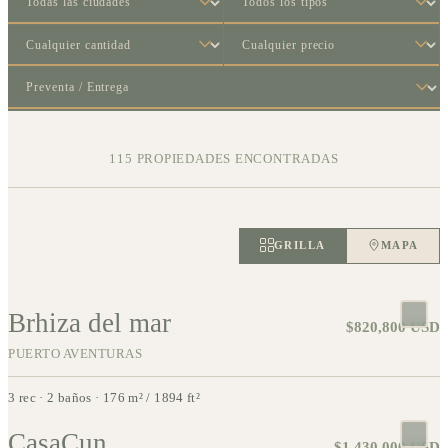
115
PROPIEDADES ENCONTRADAS
GRILLA
MAPA
Brhiza del mar
APARTMENT
$820,800 USD
PUERTO AVENTURAS
3 rec · 2 baños · 176 m² / 1894 ft²
CasaCun
APARTMENT
$1,430,000 USD