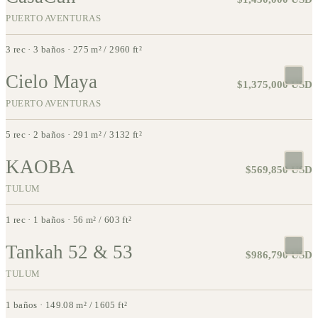
PUERTO AVENTURAS
3 rec · 3 baños · 275 m² / 2960 ft²
Cielo Maya
APARTMENT
$1,375,000 USD
PUERTO AVENTURAS
5 rec · 2 baños · 291 m² / 3132 ft²
KAOBA
APARTMENT
$569,850 USD
TULUM
1 rec · 1 baños · 56 m² / 603 ft²
Tankah 52 & 53
APARTMENT
$986,790 USD
TULUM
1 baños · 149.08 m² / 1605 ft²