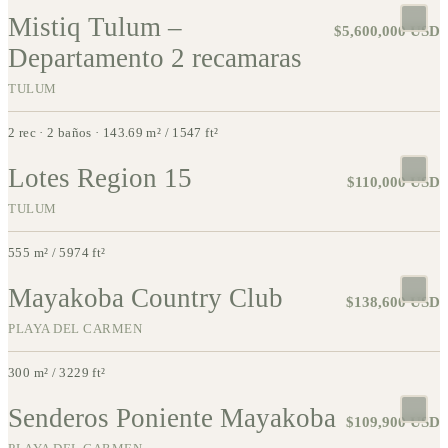
Mistiq Tulum –
APARTMENT
$5,600,000 USD
Departamento 2 recamaras
TULUM
2 rec · 2 baños · 143.69 m² / 1547 ft²
Lotes Region 15
HOUSE
$110,000 USD
TULUM
555 m² / 5974 ft²
Mayakoba Country Club
APARTMENT
$138,600 USD
PLAYA DEL CARMEN
300 m² / 3229 ft²
Senderos Poniente Mayakoba
COMMERCIAL
$109,900 USD