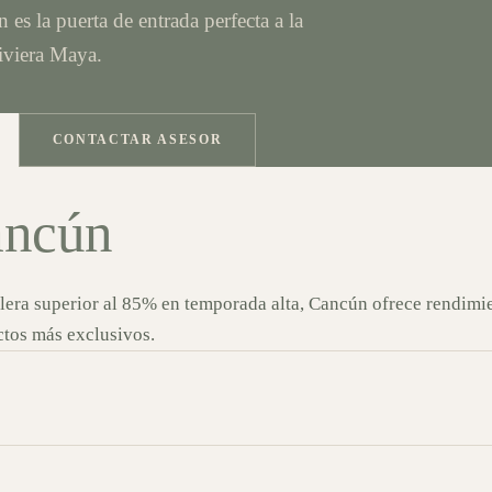
es la puerta de entrada perfecta a la
iviera Maya.
CONTACTAR ASESOR
ancún
lera superior al 85% en temporada alta, Cancún ofrece rendimie
ctos más exclusivos.