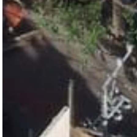
¿Buscas otra propiedad?
Explora el portfolio completo en la Riviera Maya
VER PROPIEDADES
Agence immobilière trilingue certifiée sur la Riviera
Maya. Plus d'une décennie à accompagner des
investisseurs du monde entier.
PLAN DU SITE
Accueil
Propriétés
Services
Qui sommes-nous
Blog
Contact