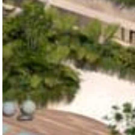
UBICACIÓN
DESCRIPCIÓN
The Landmark: Departamentos en el centro de Playa del 
Carmen The Landmark no es simplemente una dirección; 
es la máxima expresión de departamentos en el centro de 
Playa del Carmen. Se trata de un estilo de vida sofisticado 
y contemporáneo. Además, está ubicado en la Avenida 10, 
a solo una calle de la Quinta Avenida.
GALERIE