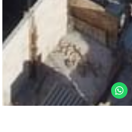
VILLES
Cancún
Tulum
Playa del Carmen
Puerto Morelos
Puerto Aventuras
Akumal
Bacalar
CONTACT
bonjour@lagencemx.com
+52 56 3370 9470
©
2026
L'agence by Los Socios ·
Tous droits réservés
SEDETUS
AMPI