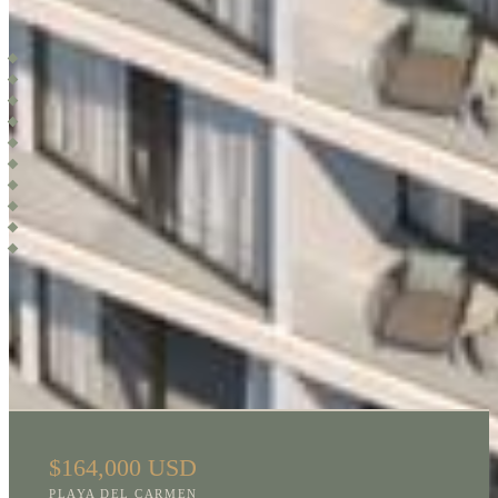
ÉQUIPEMENTS
Gimnasio
Sauna y Vapor
Área de Yoga
Alberca Infinity
Sky Lounge
Área de Grill y BBQ
Business Center
Lobby
Seguridad 24/7
Estacionamiento
LOCALISATION
$164,000 USD
PLAYA DEL CARMEN