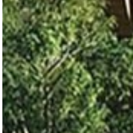
DESCRIPCIÓN
Kaabin – Departamentos en Tulum Kaabin es un proyecto 
proyecto tiene como objetivo crear un espacio de vida de 
local, como
AMENITIES