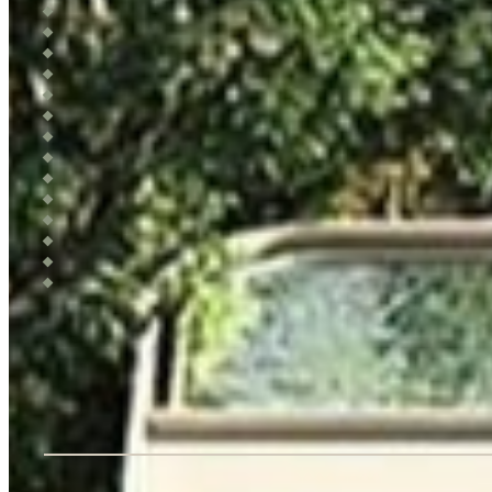
Organic garden
Firepit/Cinema
Bar
Area de juegos
Area de hamacas
Sala de juegos
Gimasio
Area de yoga
Restaurant
Torre Skywiev
Piscina familiar
Lobby
Grill
Laundry
LOCATION