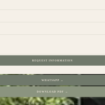
REQUEST INFORMATION
WHATSAPP →
DOWNLOAD PDF →
DATA SHEET (NO BRANDING) →