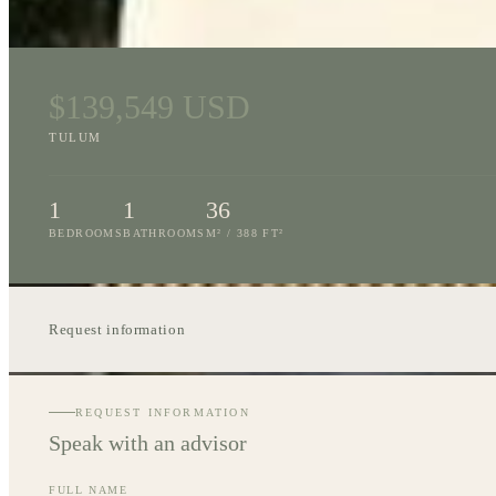
$139,549 USD
TULUM
1
1
36
BEDROOMS
BATHROOMS
M² /
388
FT²
Request information
REQUEST INFORMATION
Speak with an advisor
FULL NAME