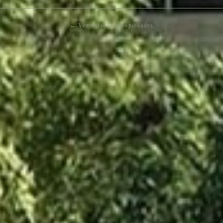
← Ver todas las propiedades
Tankah 52 & 53
$986,790 USD
1 ba · 149.08 m² / 1605 ft²