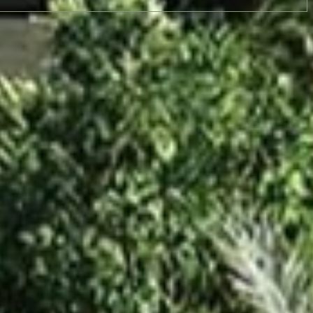
Mistiq Tulum – Departamento 2 recamaras
$5,600,000 USD
2 bd · 2 ba · 143.69 m² / 1547 ft²