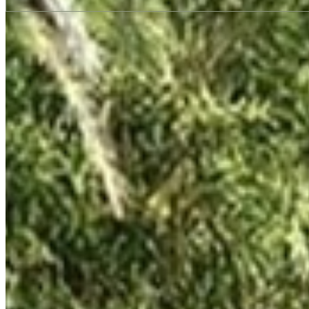
SIMILAR PROPERTIES
You may also like
KAOBA
$569,850 USD
1 bd · 1 ba · 56 m² / 603 ft²