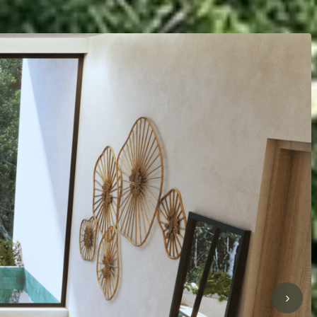
1
/
23
›