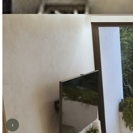
GALLERY
‹