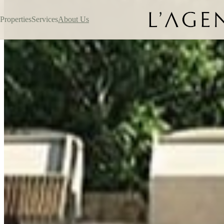
Properties
Services
About Us
Tulum
Kaabin
$139,549 USD
1
BEDROOMS
1
BATHROOMS
36 / 388
M² / FT²