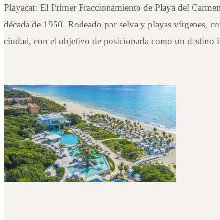
Playa del Carmen
Playacar: El Primer Fraccionamiento de Playa del Carmen
década de 1950. Rodeado por selva y playas vírgenes, come
ciudad, con el objetivo de posicionarla como un destino 
17 de diciembre de 2024