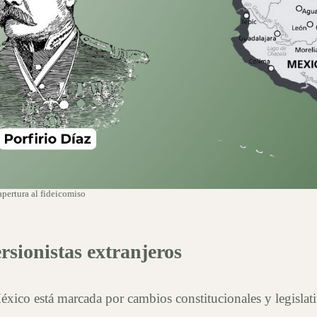
 inversión
apertura al fideicomiso
iedades en México:
rsionistas extranjeros
ideicomiso
México está marcada por cambios constitucionales y legislat