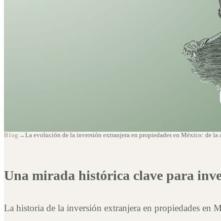
La evolución de la
Blog
→
La evolución de la inversión extranjera en propiedades en México: de la 
extranjera en prop
Una mirada histórica clave para inve
de la apertura al f
La historia de la inversión extranjera en propiedades en 