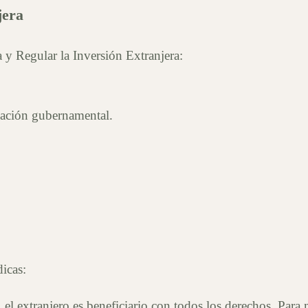
jera
y Regular la Inversión Extranjera:
ización gubernamental.
dicas:
 el extranjero es beneficiario con todos los derechos. Para