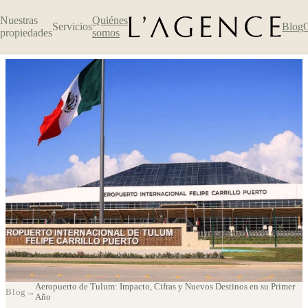
Nuestras
Quiénes
Servicios
Blog
propiedades
somos
Aeropuerto de Tulum: Impacto,
Aeropuerto de Tulum: Impacto, Cifras y Nuevos Destinos en su Primer
Blog
→
Año