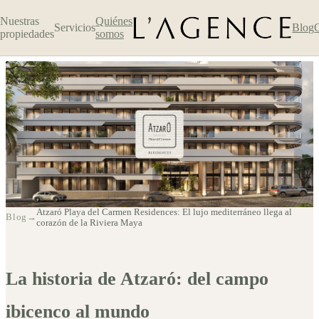
Nuestras
Quiénes
Servicios
Blog
propiedades
somos
Atzaró Playa del Carmen
Atzaró Playa del Carmen Residences: El lujo mediterráneo llega al
Blog
→
corazón de la Riviera Maya
Residences: El lujo mediterráneo
llega al corazón de la Riviera
La historia de Atzaró: del campo
Maya
ibicenco al mundo