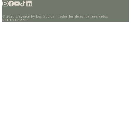
©
2026
L'agence by Los Socios ·
Todos los derechos reservados
SEDETUS
AMPI