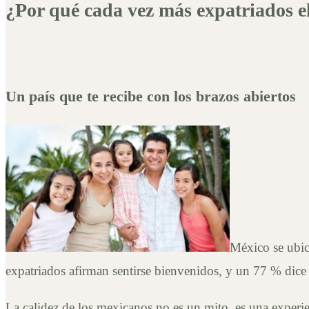
¿Por qué cada vez más expatriados e
Un país que te recibe con los brazos abiertos
México se ubic
expatriados afirman sentirse bienvenidos, y un 77 % dic
La calidez de los mexicanos no es un mito, es una experie