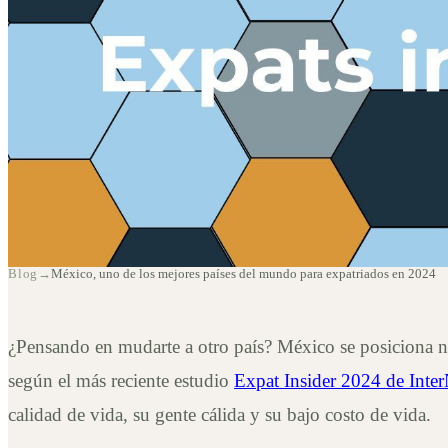
México, uno de los
Blog
→
México, uno de los mejores países del mundo para expatriados en 2024
mundo para expatr
¿Pensando en mudarte a otro país? México se posiciona n
según el más reciente estudio
Expat Insider 2024 de Inter
calidad de vida, su gente cálida y su bajo costo de vida.
6 mai 2025