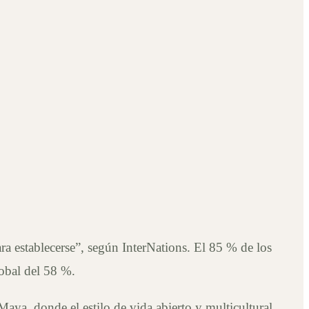
ra establecerse”, según InterNations. El 85 % de los
obal del 58 %.
aya, donde el estilo de vida abierto y multicultural