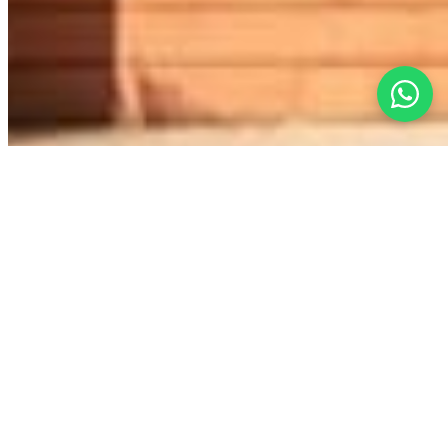
©
2026
L'agence by Los Socios ·
Tous droits réservés
SEDETUS
AMPI