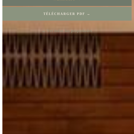
TÉLÉCHARGER PDF →
← Ver todas las propiedades
PROPRIÉTÉS SIMILAIRES
Découvrez aussi
Mayakoba Country Club
$138,600 USD
300 m²
Senderos Poniente Mayakoba