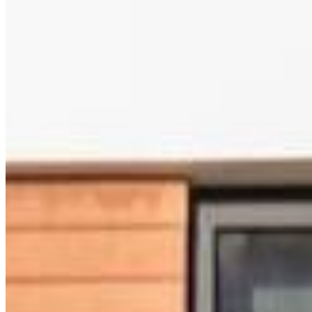
UBICACIÓN
DESCRIPCIÓN
Ubicada en uno de los residenciales más consolidados y 
cotizados de Playa del Carmen, esta casa en venta en 
Valenia representa la unión perfecta entre arquitectura 
contemporánea, confort y eficiencia energética. Con una 
superficie de 284 m² de construcción sobre un terreno de 
240 m², cada espacio fue diseñado para ofrecer amplitud, 
iluminación natural y
GALERIE