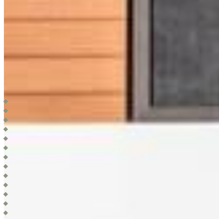
ÉQUIPEMENTS
Lobby
Piscina semi olimpica
Piscina para niños
Terraza y barra
Asoleaderos
Gimnasio
Cancha fútbol soccer
2 Canchas de padél
Cancha de tennis
Salones de evento
Pista para correr 1km
Estacionamientos
Parque de juegos infantiles