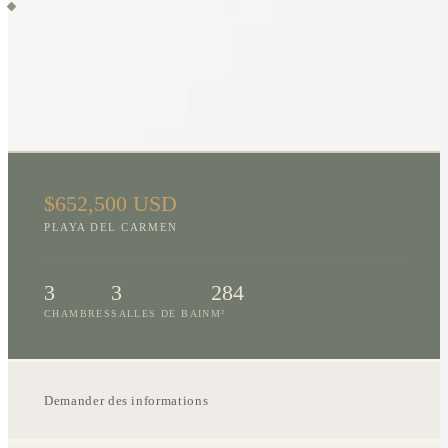
Parque para perros
LOCALISATION
$652,500 USD
PLAYA DEL CARMEN
3
3
284
CHAMBRES
SALLES DE BAIN
M²
Demander des informations