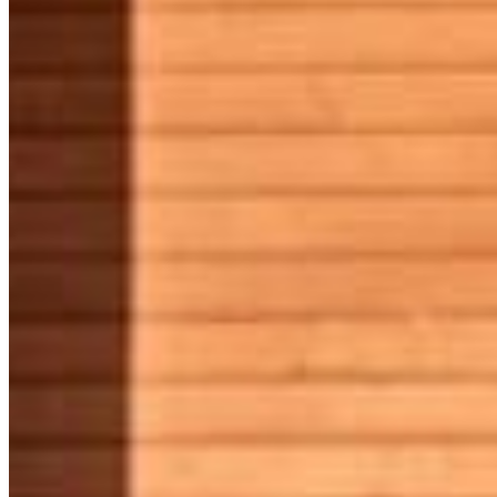
Agence immobilière trilingue certifiée sur la Riviera
Maya. Plus d'une décennie à accompagner des
investisseurs du monde entier.
PLAN DU SITE
Accueil
Propriétés
Services
Qui sommes-nous
Blog
Contact
VILLES
Cancún
Tulum
Playa del Carmen
Puerto Morelos
Puerto Aventuras
Akumal
Bacalar
CONTACT
bonjour@lagencemx.com
+52 56 3370 9470