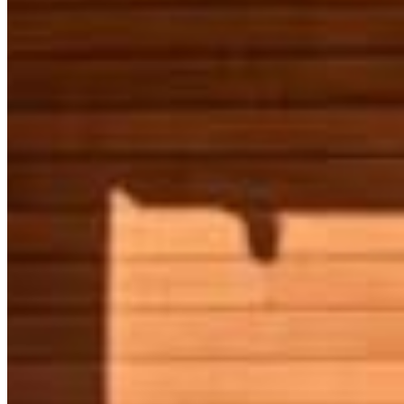
$109,900 USD
166 m²
Valenia
$108,500 USD
276 m²
¿Buscas otra propiedad?
Explora el portfolio completo en la Riviera Maya
VER PROPIEDADES