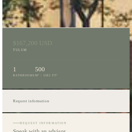
LOCATION
$167,200 USD
TULUM
1
500
BATHROOMS
M² /
5382
FT²
Request information
REQUEST INFORMATION
Speak with an advisor