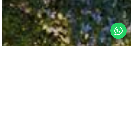
©
2026
L'agence by Los Socios ·
All rights reserved
SEDETUS
AMPI