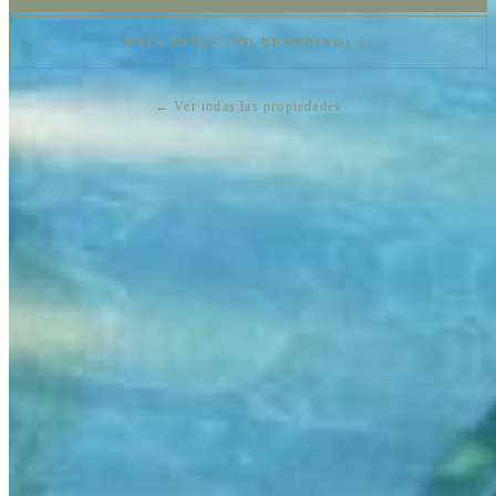
DATA SHEET (NO BRANDING) →
← Ver todas las propiedades
SIMILAR PROPERTIES
You may also like
KAOBA
$569,850 USD
1 bd · 1 ba · 56 m² / 603 ft²
Tankah 52 & 53