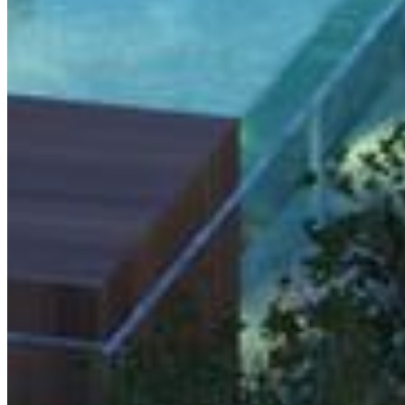
$986,790 USD
1 ba · 149.08 m² / 1605 ft²
Mistiq Tulum – Departamento 2
recamaras
$5,600,000 USD
2 bd · 2 ba · 143.69 m² / 1547 ft²
¿Buscas otra propiedad?
Explora el portfolio completo en la Riviera Maya
VER PROPIEDADES