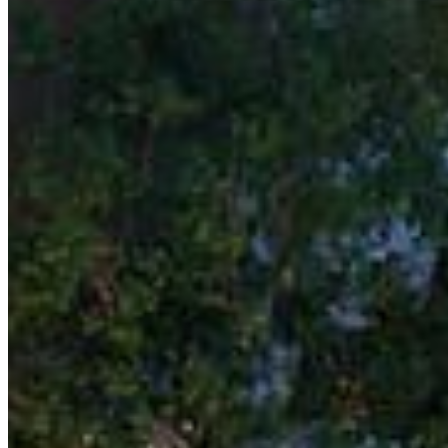
Certified trilingual real estate agency in the Riviera
Maya. Over a decade advising investors from around
the world.
SITE MAP
Home
Properties
Services
About Us
Blog
Contact
CITIES
Cancún
Tulum
Playa del Carmen
Puerto Morelos
Puerto Aventuras
Akumal
Bacalar
CONTACT
bonjour@lagencemx.com
+52 56 3370 9470