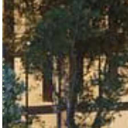
cuenta con
AMENITIES
6 albercas en rooftop
Alberca tipo cenote
Unidades con alberca privada
Jacuzzi
Solarium
Salas lounge
Gimnasio
Jardines
Bar
Estacionamiento subterráneo
Seguridad 24h