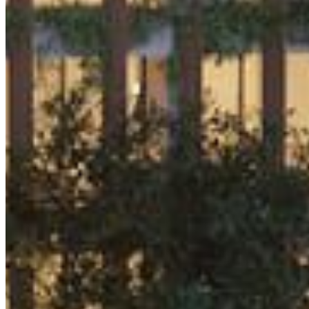
DESCRIPCIÓN
Mistiq Temple – Departamentos de lujo en Tulum. 
Mistiq Temple Departamentos en venta en Tulum 
Descubre MISTIQ TEMPLE, un santuario donde 
el diseño se fusiona con el confort en la 
majestuosa Riviera Maya. Este proyecto es ideal 
para aquellos que buscan un equilibrio entre lujo y 
respeto por el medio ambiente. MISTIQ TEMPLE 