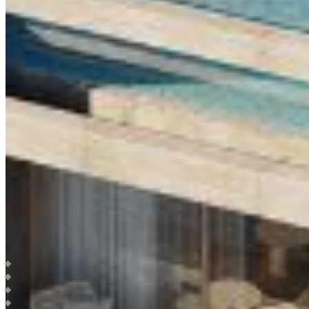
AMENITIES
Jardín Japonés
Alberca de 23m
Sauna y cold plunge
Coworking