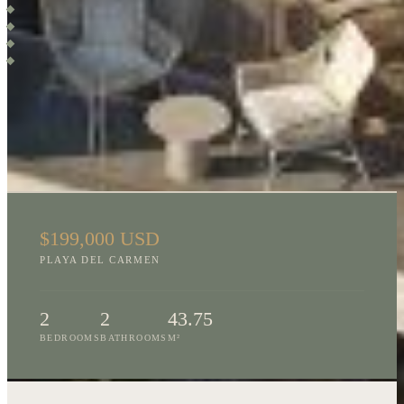
Elevador
Recepción
Seguridad 24/7
Estacionamiento subterráneo
LOCATION
$199,000 USD
PLAYA DEL CARMEN
2
2
43.75
BEDROOMS
BATHROOMS
M²