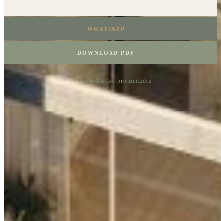
WHATSAPP →
DOWNLOAD PDF →
← Ver todas las propiedades
SIMILAR PROPERTIES
You may also like
Mayakoba Country Club
$138,600 USD
300 m²