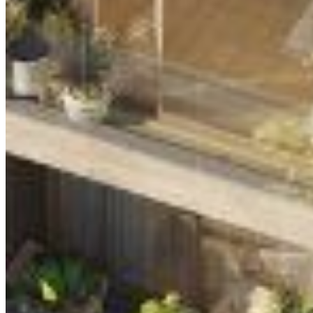
Senderos Poniente Mayakoba
$109,900 USD
166 m²
Valenia
$108,500 USD
276 m²
¿Buscas otra propiedad?
Explora el portfolio completo en la Riviera Maya
VER PROPIEDADES