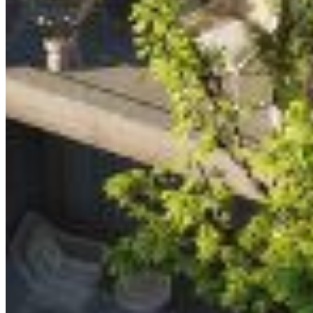
Certified trilingual real estate agency in the Riviera
Maya. Over a decade advising investors from around
the world.
SITE MAP
Home
Properties
Services
About Us
Blog
Contact
CITIES
Cancún
Tulum
Playa del Carmen
Puerto Morelos
Puerto Aventuras
Akumal
Bacalar
CONTACT