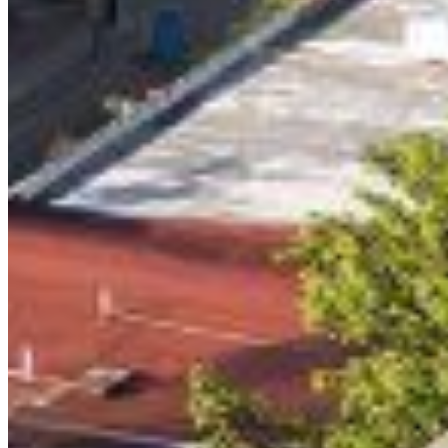
UBICACIÓN
DESCRIPCIÓN
Ki Residences – Departamentos en el centro de Playa del 
Carmen Ki Residences representa la alianza perfecta entre 
diseño contemporáneo y serenidad natural en una de las 
zonas más codiciadas de Playa del Carmen. Este proyecto 
excepcional, se inspira en la filosofía japonesa Ki – que 
simboliza el árbol y la energía vital – para
GALLERY