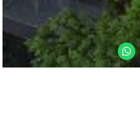
bonjour@lagencemx.com
+52 56 3370 9470
©
2026
L'agence by Los Socios ·
All rights reserved
SEDETUS
AMPI