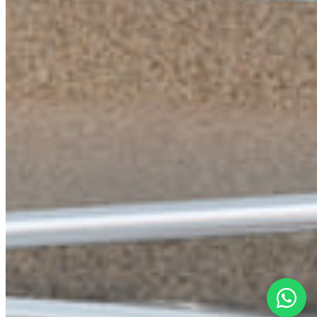
Home
Properties
Services
About Us
Blog
Contact
CITIES
Cancún
Tulum
Playa del Carmen
Puerto Morelos
Puerto Aventuras
Akumal
Bacalar
CONTACT
bonjour@lagencemx.com
+52 56 3370 9470
©
2026
L'agence by Los Socios ·
All rights reserved
SEDETUS
AMPI