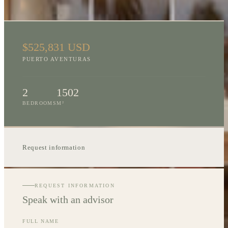
LOCATION
$525,831 USD
PUERTO AVENTURAS
2
1502
BEDROOMS
M²
Request information
REQUEST INFORMATION
Speak with an advisor
FULL NAME