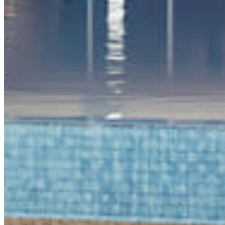
$1,375,000 USD
5 bd · 2 ba · 291 m²
¿Buscas otra propiedad?
Explora el portfolio completo en la Riviera Maya
VER PROPIEDADES
Certified trilingual real estate agency in the Riviera
Maya. Over a decade advising investors from around
the world.
SITE MAP