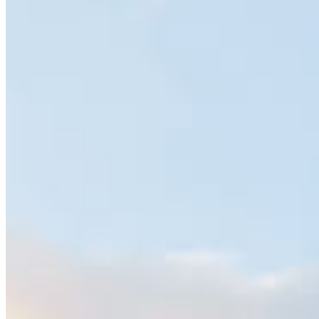
Club Aqua – Departamentos Beachfront en Puerto 
Aventuras Bienvenido al lujoso mundo de Club Aqua 
Puerto Aventuras, un excepcional desarrollo inmobiliario 
de residencias de lujo. Este proyecto te ofrece un edificio 
de cuatro niveles con sótano, que alberga dieciséis 
unidades de tres recámaras con un promedio de 150 m2, y 
tres unidades de una recámara
GALLERY