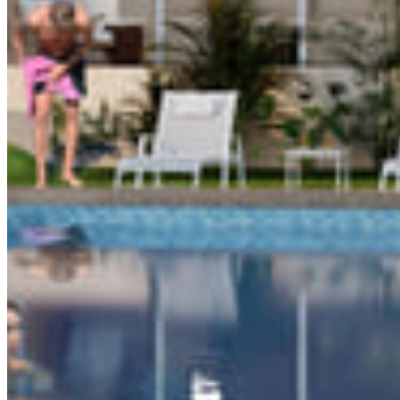
SIMILAR PROPERTIES
You may also like
Brhiza del mar
$820,800 USD
3 bd · 2 ba · 176 m²
CasaCun
$1,430,000 USD
3 bd · 3 ba · 275 m²
Cielo Maya